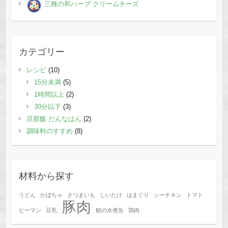
三種の和ハーブ クリームチーズ
カテゴリー
レシピ
(10)
15分未満
(5)
1時間以上
(2)
30分以下
(3)
旦那飯 だんなはん
(2)
調味料のすすめ
(8)
材料から探す
うどん
かぼちゃ
さつまいも
しいたけ
はまぐり
シーチキン
トマト
豚肉
ピーマン
豆乳
鯖の水煮缶
鶏肉